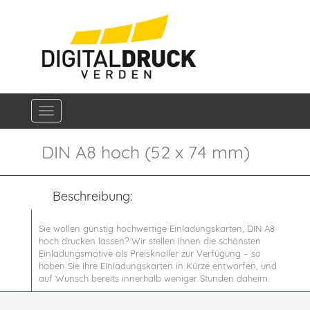
Navigation ein-/ausblenden
DIN A8 hoch (52 x 74 mm)
Beschreibung:
Sie wollen günstig hochwertige Einladungskarten, DIN A8
hoch drucken lassen? Wir stellen Ihnen die schönsten
Einladungsmotive als Preisknaller zur Verfügung – so
haben Sie Ihre Einladungskarten in Kürze entworfen, und
auf Wunsch bereits innerhalb weniger Stunden daheim.