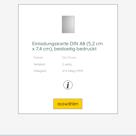
Einladungskarte DIN A8 (5,2 cm
x 7,4 cm), beidseitig bedruckt
Format:
52 x 74 mm
Seitigkeit:
2-seitig
Farbigkeit:
4/4-farbig CMYK
auswählen